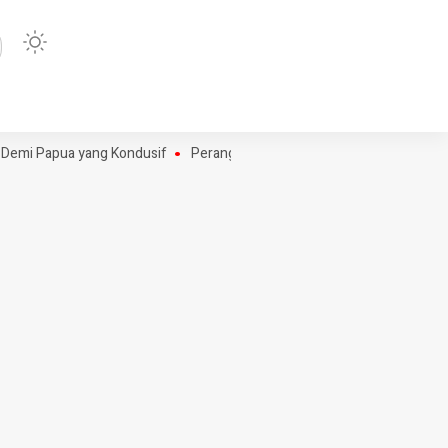
 Papua yang Kondusif
Perang Algoritma AI Makin Kompleks, Publik Dim
NE