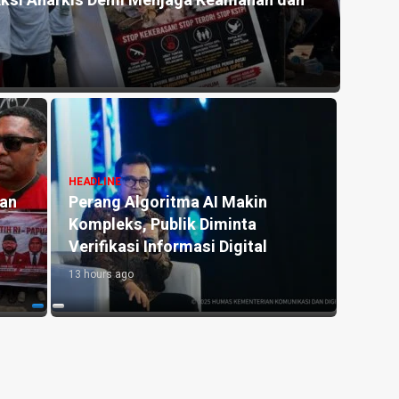
Aksi Anarkis Demi Menjaga Keamanan dan
Pemer
Algor
13 hour
HEADLINE
HEADLI
an
Perang Algoritma AI Makin
Menja
Kompleks, Publik Diminta
denga
Verifikasi Informasi Digital
Medi
13 hours ago
13 hour