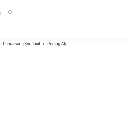
 yang Kondusif
Perang Algoritma AI Makin Kompleks, Publik Diminta Ver