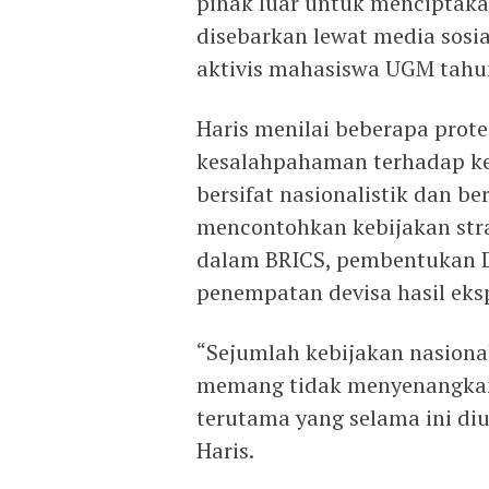
pihak luar untuk menciptaka
disebarkan lewat media sosial
aktivis mahasiswa UGM tahu
Haris menilai beberapa prot
kesalahpahaman terhadap ke
bersifat nasionalistik dan b
mencontohkan kebijakan stra
dalam BRICS, pembentukan D
penempatan devisa hasil eksp
“Sejumlah kebijakan nasiona
memang tidak menyenangkan
terutama yang selama ini diu
Haris.