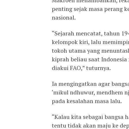
Makroen menambahkan, reka
penting sejak masa perang 
nasional.
“Sejarah mencatat, tahun 19
kelompok kiri, lalu memimp
tokoh utama yang menuntask
kiprah beliau saat Indones
diakui FAO,” tuturnya.
Ia mengingatkan agar bangsa
‘mikul ndhuwur, mendhem nje
pada kesalahan masa lalu.
“Kalau kita sebagai bangsa h
tentu tidak akan maju ke depa