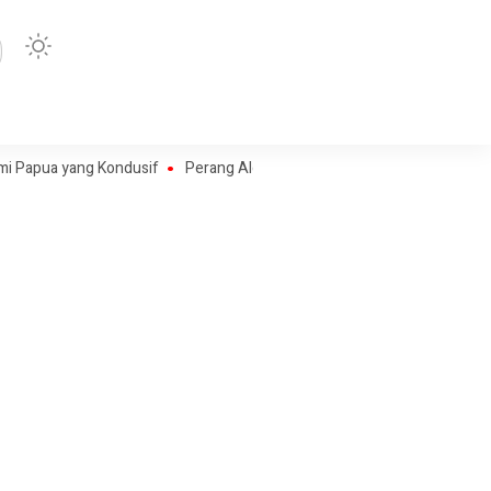
 yang Kondusif
Perang Algoritma AI Makin Kompleks, Publik Diminta Ve