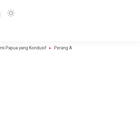
a yang Kondusif
Perang Algoritma AI Makin Kompleks, Publik Diminta V