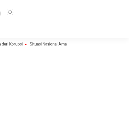
upsi
Situasi Nasional Aman, Publik Diimbau Jaga Persatuan Jelang H