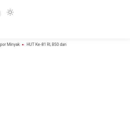
yak
HUT Ke-81 RI, B50 dan Agenda Besar Membebaskan Indonesia da