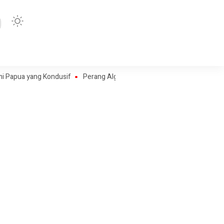
yang Kondusif
Perang Algoritma AI Makin Kompleks, Publik Diminta Ver