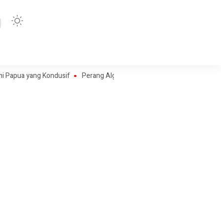
yang Kondusif
Perang Algoritma AI Makin Kompleks, Publik Diminta Veri