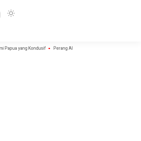
 yang Kondusif
Perang Algoritma AI Makin Kompleks, Publik Diminta Ve