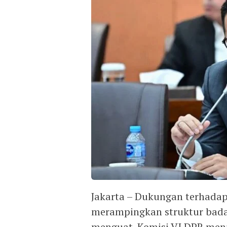
Jakarta – Dukungan terhada
merampingkan struktur bada
menguat. Komisi VI DPR meni