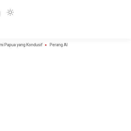
 yang Kondusif
Perang Algoritma AI Makin Kompleks, Publik Diminta Ve