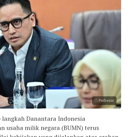
Perbesar
p langkah Danantara Indonesia
n usaha milik negara (BUMN) terus
lai kebijakan yang dijalankan atas arahan