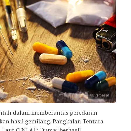
Perbesar
intah dalam memberantas peredaran
an hasil gemilang. Pangkalan Tentara
 Laut (TNI AL) Dumai berhasil