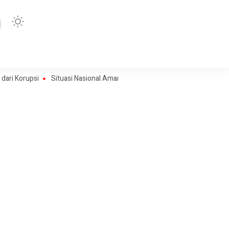
psi
Situasi Nasional Aman, Publik Diimbau Jaga Persatuan Jelang HU