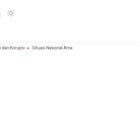
rupsi
Situasi Nasional Aman, Publik Diimbau Jaga Persatuan Jelang H