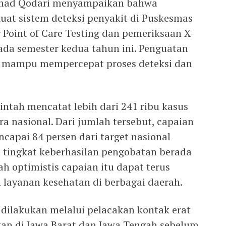
mmad Qodari menyampaikan bahwa
at sistem deteksi penyakit di Puskesmas
 Point of Care Testing dan pemeriksaan X-
ada semester kedua tahun ini. Penguatan
an mampu mempercepat proses deteksi dan
ntah mencatat lebih dari 241 ribu kasus
a nasional. Dari jumlah tersebut, capaian
ncapai 84 persen dari target nasional
a tingkat keberhasilan pengobatan berada
ah optimistis capaian itu dapat terus
 layanan kesehatan di berbagai daerah.
dilakukan melalui pelacakan kontak erat
kan di Jawa Barat dan Jawa Tengah sebelum