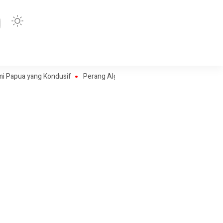
yang Kondusif
Perang Algoritma AI Makin Kompleks, Publik Diminta Ver