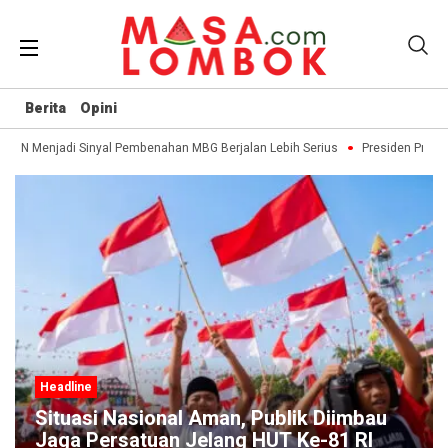
Berita
Opini
BGN Menjadi Sinyal Pembenahan MBG Berjalan Lebih Serius
Presiden Prabo
Headline
Situasi Nasional Aman, Publik Diimbau
Jaga Persatuan Jelang HUT Ke-81 RI