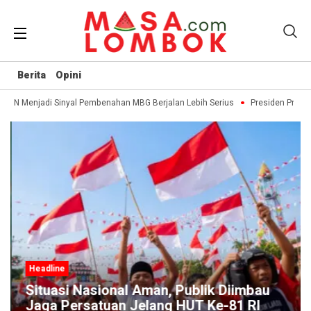
Berita
Opini
BGN Menjadi Sinyal Pembenahan MBG Berjalan Lebih Serius
Presiden Prabo
Headline
Situasi Nasional Aman, Publik Diimbau
Jaga Persatuan Jelang HUT Ke-81 RI